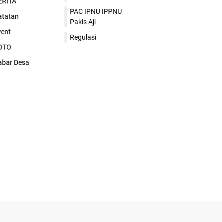
ERITA
PAC IPNU IPPNU
atatan
Pakis Aji
vent
Regulasi
OTO
abar Desa