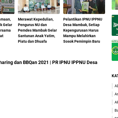
amaan,
Merawat Kepedulian,
Pelantikan IPNU IPPNU
k Gelar
Pengurus NU dan
Desa Mambak, Setiap
bersama
Pemdes Mambak Gelar
Kepengurusan Harus
at
Santunan Anak Yatim,
Mampu Melahirkan
Piatu dan Dhuafa
Sosok Pemimpin Baru
haring dan BBQan 2021 | PR IPNU IPPNU Desa
KA
A
A
A
B