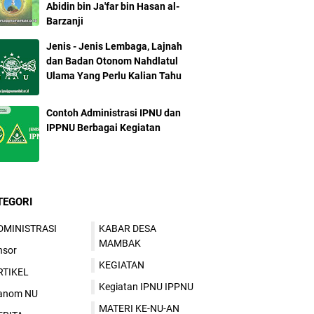
Abidin bin Ja'far bin Hasan al-
Barzanji
Jenis - Jenis Lembaga, Lajnah
dan Badan Otonom Nahdlatul
Ulama Yang Perlu Kalian Tahu
Contoh Administrasi IPNU dan
IPPNU Berbagai Kegiatan
TEGORI
DMINISTRASI
KABAR DESA
MAMBAK
nsor
KEGIATAN
RTIKEL
Kegiatan IPNU IPPNU
anom NU
MATERI KE-NU-AN