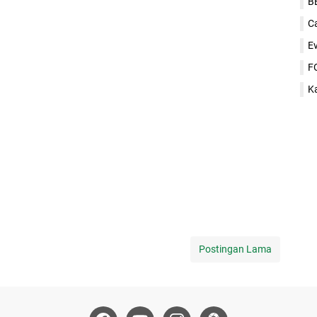
B
C
E
F
K
Postingan Lama