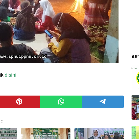
AR
lik
disini
 :