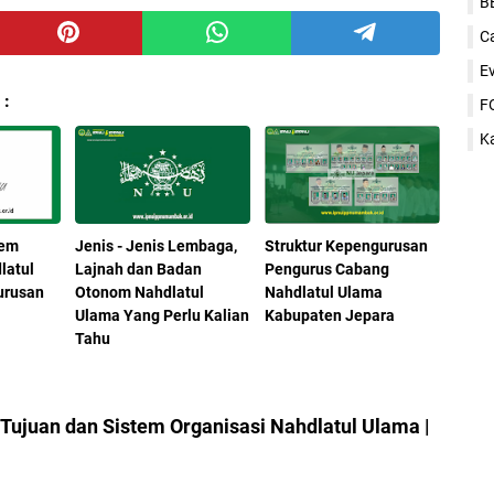
B
C
E
 :
F
K
tem
Jenis - Jenis Lembaga,
Struktur Kepengurusan
latul
Lajnah dan Badan
Pengurus Cabang
urusan
Otonom Nahdlatul
Nahdlatul Ulama
Ulama Yang Perlu Kalian
Kabupaten Jepara
Tahu
 Tujuan dan Sistem Organisasi Nahdlatul Ulama |