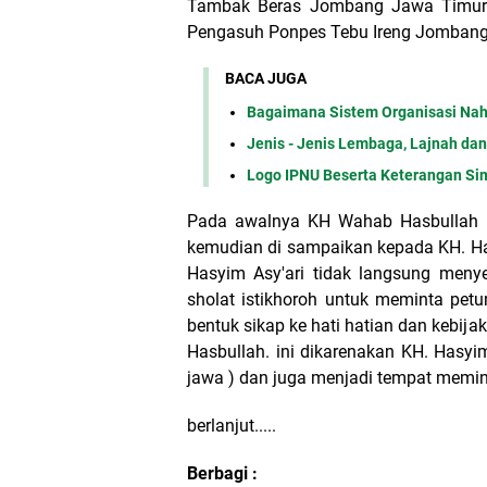
Tambak Beras Jombang Jawa Timur )
Pengasuh Ponpes Tebu Ireng Jombang
BACA JUGA
Bagaimana Sistem Organisasi Nahd
Jenis - Jenis Lembaga, Lajnah da
Logo IPNU Beserta Keterangan S
Pada awalnya KH Wahab Hasbullah 
kemudian di sampaikan kepada KH. Ha
Hasyim Asy'ari tidak langsung menyet
sholat istikhoroh untuk meminta petu
bentuk sikap ke hati hatian dan kebi
Hasbullah. ini dikarenakan KH. Hasyi
jawa ) dan juga menjadi tempat memint
berlanjut.....
Berbagi :