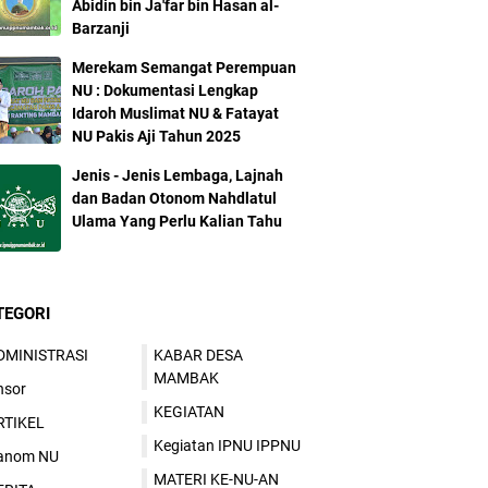
Abidin bin Ja'far bin Hasan al-
Barzanji
Merekam Semangat Perempuan
NU : Dokumentasi Lengkap
Idaroh Muslimat NU & Fatayat
NU Pakis Aji Tahun 2025
Jenis - Jenis Lembaga, Lajnah
dan Badan Otonom Nahdlatul
Ulama Yang Perlu Kalian Tahu
TEGORI
DMINISTRASI
KABAR DESA
MAMBAK
nsor
KEGIATAN
RTIKEL
Kegiatan IPNU IPPNU
anom NU
MATERI KE-NU-AN