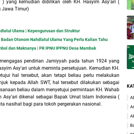
 yang kemudian didirikan oleh KH. Hasyim Asy'ari (
 Jawa Timur)
latul Ulama | Kepengurusan dan Struktur
n Badan Otonom Nahdlatul Ulama Yang Perlu Kalian Tahu
imbol dan Maknanya | PR IPNU IPPNU Desa Mambak
mengagas pendirian Jamiyyah pada tahun 1924 yang
syim Asy'ari untuk meminta persetujuan. Kemudian KH.
ujui hal tersebut, akan tetapi beliau perlu melakukan
njuk kepada Allah SWT, hal tersebut dilakukan sebagai
KA
jaksanaan beliau dalam menyetujui permintaan KH. Wahab
m Asy'ari dikenal sebagai Bapak Umat Islam Indonesia (
A
a nasihat bagi para tokoh pergerakan nasional.
A
A
B