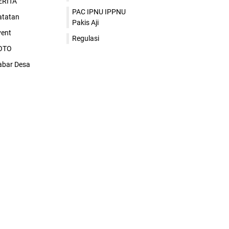
ERITA
PAC IPNU IPPNU
atatan
Pakis Aji
vent
Regulasi
OTO
abar Desa